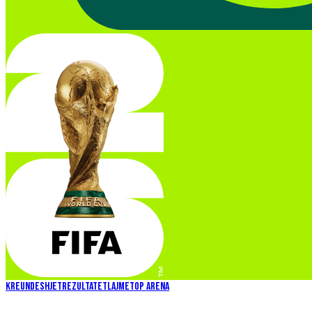
KREU
NDESHJET
REZULTATET
LAJME
TOP ARENA